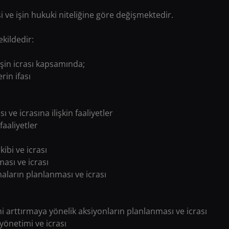
kisi ve işin hukuki niteliğine göre değişmektedir.
ekildedir:
 işin icrası kapsamında;
rin ifası
 ve icrasına ilişkin faaliyetler
faaliyetler
ibi ve icrası
ması ve icrası
şmaların planlanması ve icrası
i arttırmaya yönelik aksiyonların planlanması ve icrası
yönetimi ve icrası