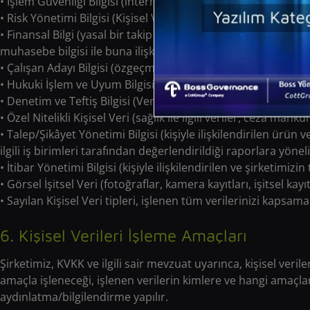
• İşlem Güvenliği Bilgisi (internet sitesi şifre ve parola bilgiler
• Risk Yönetimi Bilgisi (Kişisel Veri Sahibiyle ilişkilendirilen a
• Finansal Bilgi (yasal bir takip olması hâlinde, resmi mercile
muhasebe bilgisi ile buna ilişkin kayıtlar
• Çalışan Adayı Bilgisi (özgeçmiş, mülakat notları, kişilik testl
• Hukuki İşlem ve Uyum Bilgisi (mahkeme ve idari merci kararl
• Denetim ve Teftiş Bilgisi (Veri Sahibiyle ilişkilendirilen yasal
• Özel Nitelikli Kişisel Veri (sağlık ile ilgili veriler, ceza mahkû
• Talep/Şikâyet Yönetimi Bilgisi (kişiyle ilişkilendirilen ürün v
ilgili iş birimleri tarafından değerlendirildiği raporlara yönelik
• İtibar Yönetimi Bilgisi (kişiyle ilişkilendirilen ve şirketimizi
• Görsel İşitsel Veri (fotoğraflar, kamera kayıtları, işitsel kayıt
• Sayılan Kişisel Veri tipleri, işlenen tüm verilerinizi kapsa
6. Kişisel Verileri İşleme Amaçları
Şirketimiz, KVKK ve ilgili sair mevzuat uyarınca, kişisel verile
amaçla işleneceği, işlenen verilerin kimlere ve hangi amaçlar
aydınlatma/bilgilendirme yapılır.