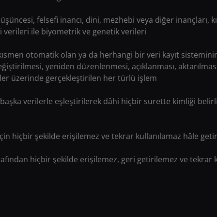
i düşüncesi, felsefi inancı, dini, mezhebi veya diğer inançları, kı
 verileri ile biyometrik ve genetik verileri
 kısmen otomatik olan ya da herhangi bir veri kayıt sistemin
ştirilmesi, yeniden düzenlenmesi, açıklanması, aktarılması, d
ler üzerinde gerçekleştirilen her türlü işlem
n başka verilerle eşleştirilerek dâhi hiçbir surette kimliği belir
lar için hiçbir şekilde erişilemez ve tekrar kullanılamaz hâle geti
arafından hiçbir şekilde erişilemez, geri getirilemez ve tekrar