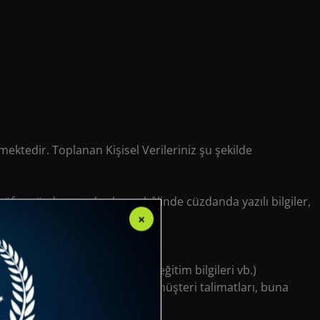
şmektedir. Toplanan Kişisel Verileriniz şu şekilde
nüfus cüzdanı paylaşılması hâlinde cüzdanda yazılı bilgiler,
×
ilgisi vb.)
, iletişim bilgisi ve profesyonel, eğitim bilgileri vb.)
i kartı ekstresi, gişe dekontları, müşteri talimatları, buna