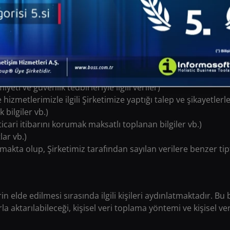
i vb.)
dres kayıt sistemi kayıtları, IP adresi izleme kayıtları vb.)
rden gelen bilgi paralelinde; kredi kartı borcu, kredi tutarı, 
eri sonuçları vb.)
arı gibi belgelerde yer alan veriler vb.)
 takip ve haklarımızı ileri sürmemize ilişkin her türlü kayıt ve i
miyeti ve güvenlik tedbirleriyle ilgili veriler)
e hizmetlerimizle ilgili Şirketimize yaptığı talep ve şikayetlerle
 bilgiler vb.)
n ticari itibarını korumak maksatlı toplanan bilgiler vb.)
lar vb.)
mamakta olup, Şirketimiz tarafından sayılan verilere benzer tip
rin elde edilmesi sırasında ilgili kişileri aydınlatmaktadır. Bu 
la aktarılabileceği, kişisel veri toplama yöntemi ve kişisel 