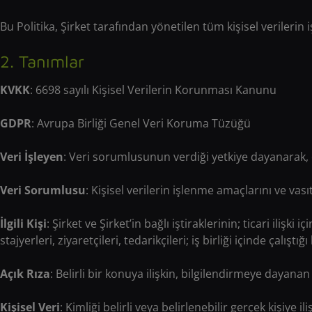
Bu Politika, Şirket tarafından yönetilen tüm kişisel verilerin
2. Tanımlar
KVKK
: 6698 sayılı Kişisel Verilerin Korunması Kanunu
GDPR
: Avrupa Birliği Genel Veri Koruma Tüzüğü
Veri İşleyen
: Veri sorumlusunun verdiği yetkiye dayanarak, o
Veri Sorumlusu
: Kişisel verilerin işlenme amaçlarını ve vası
İlgili Kişi
: Şirket ve Şirket’in bağlı iştiraklerinin; ticari ilişk
stajyerleri, ziyaretçileri, tedarikçileri; iş birliği içinde çalı
Açık Rıza
: Belirli bir konuya ilişkin, bilgilendirmeye dayana
Kişisel Veri
: Kimliği belirli veya belirlenebilir gerçek kişiye ili