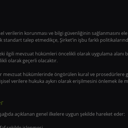
kişisel verilerin korunması ve bilgi güvenliğinin sağlanmasını ele
 standart talep etmedikçe, Şirket’in işbu farklı politikaların
ki ilgili mevzuat hükümleri öncelikli olarak uygulama alanı b
li olarak geçerli olacaktır.
ili sair mevzuat hükümlerinde öngörülen kural ve prosedürle
e kişisel verilere hukuka aykırı olarak erişilmesini önlemek 
er
aşağıda açıklanan genel ilkelere uygun şekilde hareket eder:
faf şekilde işlenmesi