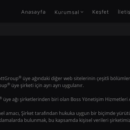
Anasayfa
Keşfet
İleti
Kurumsal
®
CottGroup
üye ağındaki diğer web sitelerinin çeşitli bölümleri
®
roup
üye şirketi için ayrı ayrı uygulanır.
®
üye ağı şirketlerinden biri olan Boss Yönetişim Hizmetleri A.
mel amacı, Şirket tarafından hukuka uygun bir biçimde yürütülen
larda bulunmak, bu kapsamda kişisel verileri şirketimiz tara