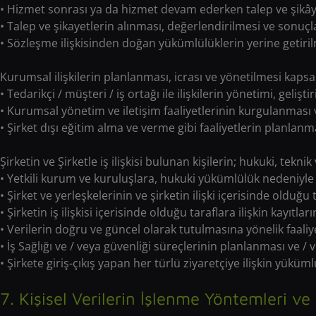
• Hizmet sonrası ya da hizmet devam ederken talep ve şikây
• Talep ve şikayetlerin alınması, değerlendirilmesi ve sonuçla
• Sözleşme ilişkisinden doğan yükümlülüklerin yerine getirilm
Kurumsal ilişkilerin planlanması, icrası ve yönetilmesi kaps
• Tedarikçi / müşteri / iş ortağı ile ilişkilerin yönetimi, gelişt
• Kurumsal yönetim ve iletişim faaliyetlerinin kurgulanması v
• Şirket dışı eğitim alma ve verme gibi faaliyetlerin planlanma
Şirketin ve Şirketle iş ilişkisi bulunan kişilerin; hukuki, tek
• Yetkili kurum ve kuruluşlara, hukuki yükümlülük nedeniyle bi
• Şirket ve yerleşkelerinin ve şirketin ilişki içerisinde olduğu
• Şirketin iş ilişkisi içerisinde olduğu taraflara ilişkin kayıt
• Verilerin doğru ve güncel olarak tutulmasına yönelik faaliye
• İş Sağlığı ve / veya güvenliği süreçlerinin planlanması ve / v
• Şirkete giriş-çıkış yapan her türlü ziyaretçiye ilişkin yükü
7. Kişisel Verilerin İşlenme Yöntemleri v