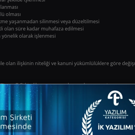
oplanması
çülü olması
ecikme yaşanmadan silinmesi veya düzeltilmesi
ekli olan süre kadar muhafaza edilmesi
a yönelik olarak işlenmesi
 ile olan ilişkinin niteliği ve kanuni yükümlülüklere göre deği
k üzere, T.C. kimlik numarası, ad, soyad, pasaport numarası, 
onu numarası, adres vb.)
teri gelir bilgisi, müşteri meslek bilgisi, araç plakası, eğitim b
ili olarak Veri Sahibinin çocukları, eşleri ile ilgili kimlik bilgisi
talebe bağlı CDR (call detail record), call center kayıtları, kred