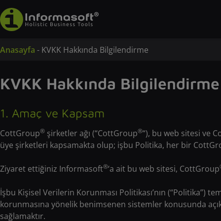
Anasayfa
-
KVKK Hakkında Bilgilendirme
KVKK Hakkında Bilgilendirme
1. Amaç ve Kapsam
®
®
CottGroup
şirketler ağı (“CottGroup
“), bu web sitesi ve 
üye şirketleri kapsamakta olup; işbu Politika, her bir CottG
®
Ziyaret ettiğiniz Informasoft
‘a ait bu web sitesi, CottGroup
İşbu Kişisel Verilerin Korunması Politikası’nın (“Politika”) te
korunmasına yönelik benimsenen sistemler konusunda açıklama
sağlamaktır.