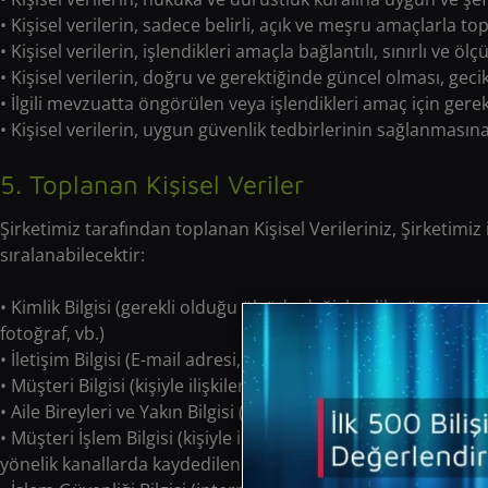
• Kişisel verilerin, sadece belirli, açık ve meşru amaçlarla t
• Kişisel verilerin, işlendikleri amaçla bağlantılı, sınırlı ve öl
• Kişisel verilerin, doğru ve gerektiğinde güncel olması, g
• İlgili mevzuatta öngörülen veya işlendikleri amaç için ger
• Kişisel verilerin, uygun güvenlik tedbirlerinin sağlanmasın
5. Toplanan Kişisel Veriler
Şirketimiz tarafından toplanan Kişisel Verileriniz, Şirketimiz
sıralanabilecektir:
• Kimlik Bilgisi (gerekli olduğu ölçüde değişkenlik gösterme
fotoğraf, vb.)
• İletişim Bilgisi (E-mail adresi, telefon numarası, cep telef
• Müşteri Bilgisi (kişiyle ilişkilendirilen müşteri numarası, müş
• Aile Bireyleri ve Yakın Bilgisi (özellikle çalışan adayları ile ilg
• Müşteri İşlem Bilgisi (kişiyle ilişkilendirilen bir talimat ve 
yönelik kanallarda kaydedilen kayıtlar vb.)