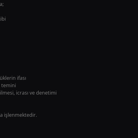
a;
ibi
klerin ifası
n temini
dilmesi, icrası ve denetimi
la işlenmektedir.