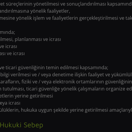
et süreçlerinin yönetilmesi ve sonuçlandırılması kapsamınd
ndırılmasına yönelik faaliyetler,
esine yönelik işlem ve faaliyetlerin gerçekleştirilmesi ve tak
amında;
irilmesi, planlanması ve icrası
e icrası
sı ve icrası
nik ve ticari güvenliğinin temin edilmesi kapsamında;
lgi verilmesi ve / veya denetime ilişkin faaliyet ve yükümlülü
 tarafların, fiziki ve / veya elektronik ortamlarının güvenliğini
ların tutulması, ticari güvenliğe yönelik çalışmaların organize e
tlerin yerine getirilmesi
eya icrası
mlülüklerin, hukuka uygun şekilde yerine getirilmesi amaçlarıy
e Hukuki Sebep