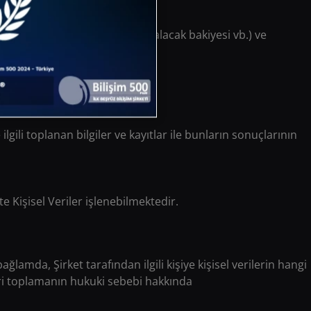
kredi ödemeleri, borç bakiyesi, alacak bakiyesi vb.) ve
şleme ilişkin bilgiler vb.)
 ilgili toplanan bilgiler ve kayıtlar ile bunların sonuçlarının
te Kişisel Veriler işlenebilmektedir.
bağlamda, Şirket tarafından ilgili kişiye kişisel verilerin hangi
veri toplamanın hukuki sebebi hakkında